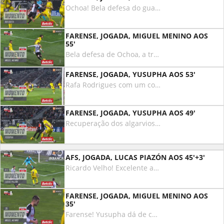
Ochoa! Bela defesa do guardião mexicano, a conseguir esticar-se e afastar o remate cruzado de Rui Costa!
FARENSE, JOGADA, MIGUEL MENINO AOS
55'
Bela defesa de Ochoa, a travar o remate de Menino!
FARENSE, JOGADA, YUSUPHA AOS 53'
Rafa Rodrigues com um corte providencial, a impedir o golo de Rony Lopes! Cruzamento de Yusupha na esquerda, Rony Lopes ao segundo poste pronto para encostar, o lateral avense ganha a frente e tira o pão da boca ao adversário.
FARENSE, JOGADA, YUSUPHA AOS 49'
Recuperação dos algarvios, Tomané entrega a Yusupha, remate intencional do nigeriano, falhou o alvo por pouco!
AFS, JOGADA, LUCAS PIAZÓN AOS 45'+3'
Ricardo Velho! Excelente a combinação entre Zé Luís e Piazon, o brasileiro remata já na área, mas o guarda-redes do Farense nega o golo com a perna.
FARENSE, JOGADA, MIGUEL MENINO AOS
35'
Farense! Yusupha dá de calcanhar para Poloni que cruza para a área. Na tentativa de cortar, Rafa Rodrigues acaba por assistir Menino, remate de primeira para defesa de Ochoa!