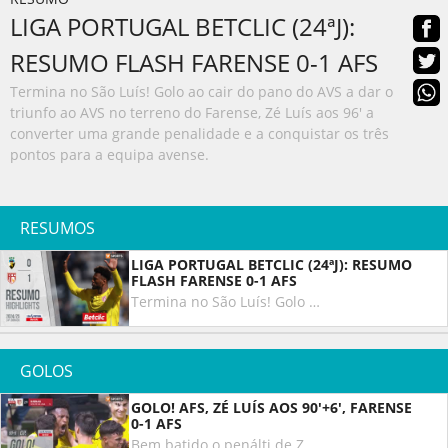
LIGA PORTUGAL BETCLIC (24ªJ):
RESUMO FLASH FARENSE 0-1 AFS
Termina no São Luís! Golo ao cair do pano do AVS a dar o
triunfo ao AVS no terreno do Farense, Zé Luís aos 96' a
converter uma grande penalidade e a conquistar os três
pontos para a equipa avense.
RESUMOS
LIGA PORTUGAL BETCLIC (24ªJ): RESUMO
FLASH FARENSE 0-1 AFS
Termina no São Luís! Golo ao cair do pano do AVS a dar o triunfo ao AVS no terreno do Farense, Zé Luís aos 96' a converter uma grande penalidade e a conquistar os três pontos para a equipa avense.
GOLOS
GOLO! AFS, ZÉ LUÍS AOS 90'+6', FARENSE
0-1 AFS
Bem batido o penálti de Zé Luís, bola à meia-altura, Ricardo Velho ainda adivinhou o lado mas não conseguiu defender!