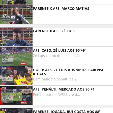
FARENSE X AFS: MARCO MATIAS
FARENSE X AFS: ZÉ LUÍS
AFS, CASO, ZÉ LUÍS AOS 90'+9'
Zé Luís cai no duelo com Cláudio Falcão, o árbitro deixa seguir.
GOLO! AFS, ZÉ LUÍS AOS 90'+6', FARENSE
0-1 AFS
Bem batido o penálti de Zé Luís, bola à meia-altura, Ricardo Velho ainda adivinhou o lado mas não conseguiu defender!
AFS, PENÁLTI, MERCADO AOS 90'+1'
Penálti para o AVS! Livre de Piazon, Ricardo Velho faz-se à bola e atinge John Mercado. O AVS fica a pedir penálti, o árbitro inicialmente manda seguir, mas alertado pelo VAR vai ver as imagens e assinala o castigo máximo!
FARENSE, JOGADA, RUI COSTA AOS 88'