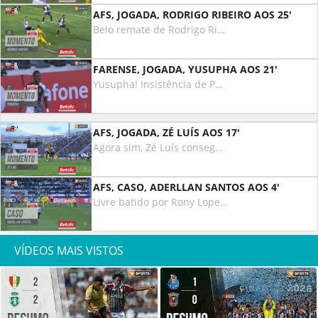
AFS, JOGADA, RODRIGO RIBEIRO AOS 25'
Belo remate de Rodrigo Ribeiro, depois de cruzamento de John Mercado, dominou com o pé esquerdo, atirou com o direito, a bola saiu perto da baliza de Ricardo Velho!
FARENSE, JOGADA, YUSUPHA AOS 21'
Yusupha! Insistência de Poloni, a levantar para a zona do primeiro poste onde o nigeriano cabeceia à baliza, atirou ligeiramente por cima.
AFS, JOGADA, ZÉ LUÍS AOS 17'
Agora sim, Zé Luís consegue cabecear na direção da baliza do Farense, Ricardo Velho agarra!
AFS, CASO, ADERLLAN SANTOS AOS 4'
Livre batido por Rony Lopes, Cláudio Falcão de cabeça a colocar no meio, alívio da defesa do AVS. A bola sobra para a recarga de Menino, acertou em Aderllan Santos, o árbitro diz que não há nada e segue jogo.
VÍDEOS MAIS VISTOS