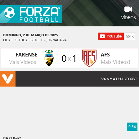
VÍDEOS
DOMINGO, 2 DE MARÇO DE 2025
LIGA PORTUGAL BETCLIC
-
JORNADA 24
FARENSE
AFS
0
1
x
Mais Vídeos!
Mais Vídeos!
Vê a MATCH STORY!
0:54
RESUMO