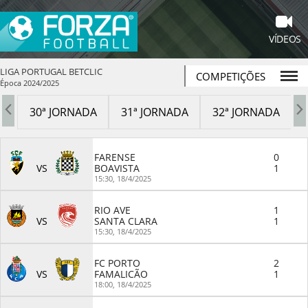
VÍDEOS
LIGA PORTUGAL BETCLIC
COMPETIÇÕES
Época 2024/2025
A
30ª JORNADA
31ª JORNADA
32ª JORNADA
FARENSE
0
VS
BOAVISTA
1
15:30,
18/4/2025
RIO AVE
1
VS
SANTA CLARA
1
15:30,
18/4/2025
FC PORTO
2
VS
FAMALICÃO
1
18:00,
18/4/2025