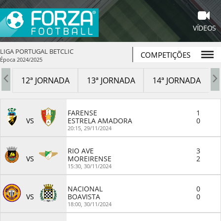
VÍDEOS
LIGA PORTUGAL BETCLIC
COMPETIÇÕES
Época 2024/2025
A
12ª JORNADA
13ª JORNADA
14ª JORNADA
FARENSE
1
VS
ESTRELA AMADORA
0
20:15,
29/11/2024
RIO AVE
3
VS
MOREIRENSE
2
15:30,
30/11/2024
NACIONAL
0
VS
BOAVISTA
0
18:00,
30/11/2024