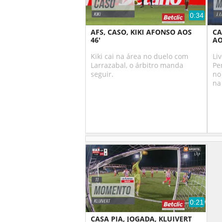
0:34
AFS, CASO, KIKI AFONSO AOS
CA
46'
AO
Kiki cai na área no duelo com
Li
Larrazabal, o árbitro manda
Pe
seguir.
no
na
0:21
CASA PIA, JOGADA, KLUIVERT