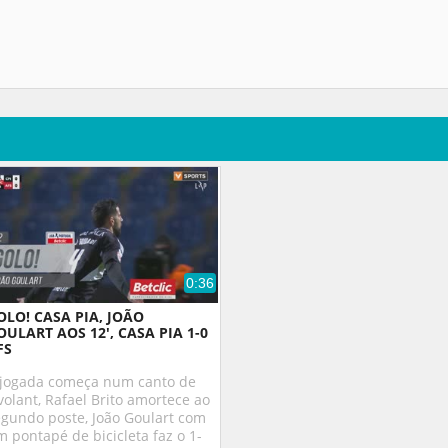
0:36
OLO! CASA PIA, JOÃO
OULART AOS 12', CASA PIA 1-0
FS
 jogada começa num canto de
volant, Rafael Brito amortece ao
egundo poste, João Goulart com
 pontapé de bicicleta faz o 1-