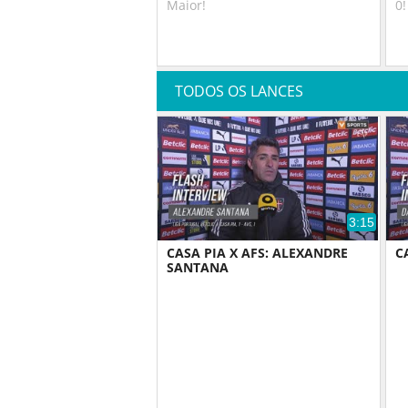
Maior!
0!
TODOS OS LANCES
3:15
CASA PIA X AFS: ALEXANDRE
C
SANTANA