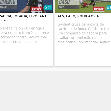
0:21
0:
SA PIA, JOGADA, LIVOLANT
AFS, CASO, ROUX AOS 16'
S 26'
Livolant cruza para corte de
volant falha o 2-0! Henrique
carrinho de Roux. O árbitro fez
reira cruza, o francês aparece
um compasso de espera para
 corredor central, acerta mal
avaliar possível mão na bola,
 bola e remata ao lado.
mas acabou por mandar seguir.