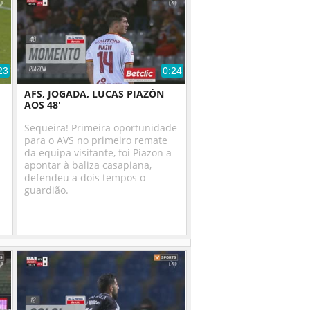
23
0:24
AFS, JOGADA, LUCAS PIAZÓN
AOS 48'
Sequeira! Primeira oportunidade
para o AVS no primeiro remate
da equipa visitante, foi Piazon a
apontar à baliza casapiana,
defendeu a dois tempos o
guardião.