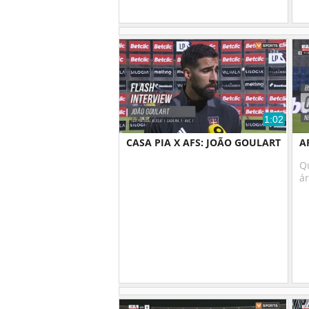
1:02
CASA PIA X AFS: JOÃO GOULART
A
Q
ár