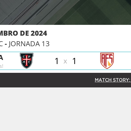
MBRO DE 2024
C
-
JORNADA 13
A
1
1
x
s!
MATCH STORY: