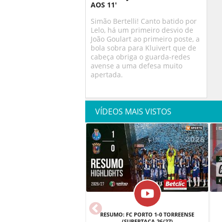
AOS 11'
Simão Bertelli! Canto batido por
Lelo, há um primeiro desvio de
João Goulart ao primeiro poste, a
bola sobra para Kluivert que de
cabeça obriga o guarda-redes
avense a uma defesa muito
apertada.
VÍDEOS MAIS VISTOS
RESUMO: FC PORTO 1-0 TORREENSE
(SUPERTAÇA 26/27)