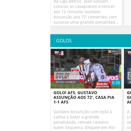
da Liga Betclic. João Goulart
colocou os casapianos a vencer
aos 12 minutos Gustavo
Assunção aos 72' converteu com
sucesso uma grande penalidade
e estabeleceu o resultado final.
GOLOS
0:26
GOLO! AFS, GUSTAVO
G
ASSUNÇÃO AOS 72', CASA PIA
G
1-1 AFS
A
Gustavo Assunção com toda a
A
calma a bater a grande
Li
penalidade, remate rasteiro
s
bater Sequeira. Empate em Rio
um