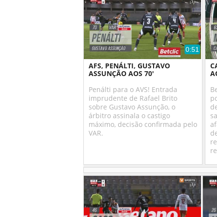
0:51
AFS, PENÁLTI, GUSTAVO
C
ASSUNÇÃO AOS 70'
A
Penálti para o AVS! Entrada
Be
imprudente de Rafael Brito
po
sobre Gustavo Assunção, o
de
árbitro assinala o castigo
s
máximo, decisão confirmada pelo
af
VAR.
de
re
r