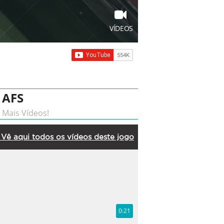
VÍDEOS
AFS
Mais Vídeos!
Vê aqui todos os vídeos deste jogo
0:21