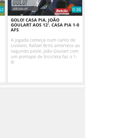
52
0:36
GOLO! CASA PIA, JOÃO
GOULART AOS 12', CASA PIA 1-0
AFS
A jogada começa num canto de
Livolant, Rafael Brito amortece ao
segundo poste, João Goulart com
um pontapé de bicicleta faz o 1-
0!