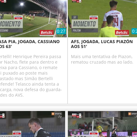
0:27
0:
ASA PIA, JOGADA, CASSIANO
AFS, JOGADA, LUCAS PIAZÓN
OS 63'
AOS 51'
rtelli! Henrique Pereira passa
Mais uma tentativa de Piazon,
r Nacho, flete para dentro e
rematou cruzado mas ao lado.
ixa para Cassiano, o remate
ai puxado ao poste mais
astado mas Simão Bertelli
fende! Telasco ainda tenta a
carga, nova defesa do guarda-
edes do AVS.