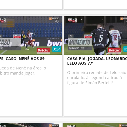
0:24
0
FS, CASO, NENÊ AOS 89'
CASA PIA, JOGADA, LEONARD
LELO AOS 77'
ueda de Nenê na área, o
O primeiro remate de Lelo saiu
bitro manda jogar.
enrolado, à segunda atirou à
figura de Simão Bertelli!