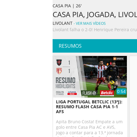
CASA PIA | 26'
CASA PIA, JOGADA, LIVO
LIVOLANT
- VER MAIS VÍDEOS
Livolant falha o 2-0! Henrique Pereira cr
RESUMOS
0:54
LIGA PORTUGAL BETCLIC (13ªJ):
RESUMO FLASH CASA PIA 1-1
AFS
Apita Bruno Costa! Empate a um
golo entre Casa Pia AC e AVS,
jogo a contar para a 13.ª jornada