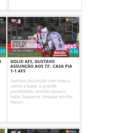
:23
0:26
O
GOLO! AFS, GUSTAVO
ASSUNÇÃO AOS 72', CASA PIA
1-1 AFS
Gustavo Assunção com toda a
calma a bater a grande
penalidade, remate rasteiro
bater Sequeira. Empate em Rio
Maior!